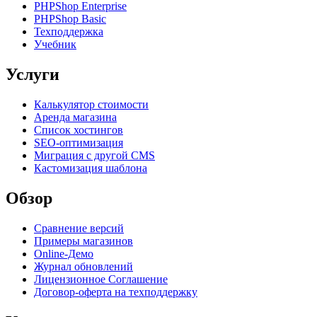
PHPShop Enterprise
PHPShop Basic
Техподдержка
Учебник
Услуги
Калькулятор стоимости
Аренда магазина
Список хостингов
SEO-оптимизация
Миграция с другой CMS
Кастомизация шаблона
Обзор
Сравнение версий
Примеры магазинов
Оnline-Демо
Журнал обновлений
Лицензионное Cоглашение
Договор-оферта на техподдержку