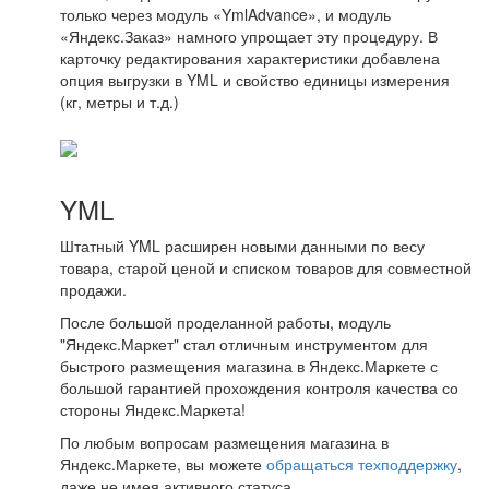
только через модуль «YmlAdvance», и модуль
«Яндекс.Заказ» намного упрощает эту процедуру. В
карточку редактирования характеристики добавлена
опция выгрузки в YML и свойство единицы измерения
(кг, метры и т.д.)
YML
Штатный YML расширен новыми данными по весу
товара, старой ценой и списком товаров для совместной
продажи.
После большой проделанной работы, модуль
"Яндекс.Маркет" стал отличным инструментом для
быстрого размещения магазина в Яндекс.Маркете с
большой гарантией прохождения контроля качества со
стороны Яндекс.Маркета!
По любым вопросам размещения магазина в
Яндекс.Маркете, вы можете
обращаться техподдержку
,
даже не имея активного статуса.