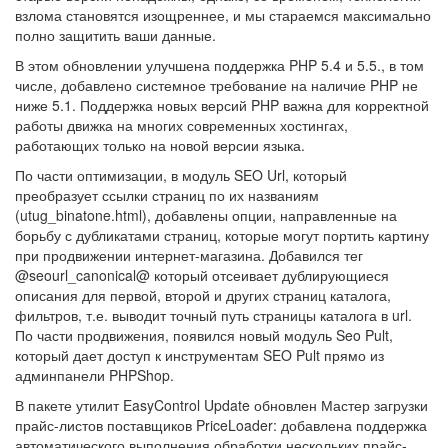
взлома становятся изощреннее, и мы стараемся максимально
полно защитить ваши данные.
В этом обновлении улучшена поддержка PHP 5.4 и 5.5., в том
числе, добавлено системное требование на наличие PHP не
ниже 5.1. Поддержка новых версий PHP важна для корректной
работы движка на многих современных хостингах,
работающих только на новой версии языка.
По части оптимизации, в модуль SEO Url, который
преобразует ссылки страниц по их названиям
(utug_binatone.html), добавлены опции, направленные на
борьбу с дубликатами страниц, которые могут портить картину
при продвижении интернет-магазина. Добавился тег
@seourl_canonical@ который отсеивает дублирующиеся
описания для первой, второй и других страниц каталога,
фильтров, т.е. выводит точный путь страницы каталога в url.
По части продвижения, появился новый модуль Seo Pult,
который дает доступ к инструментам SEO Pult прямо из
админпанели PHPShop.
В пакете утилит EasyControl Update обновлен Мастер загрузки
прайс-листов поставщиков PriceLoader: добавлена поддержка
автоматического выполнения обработки нескольких прайс-