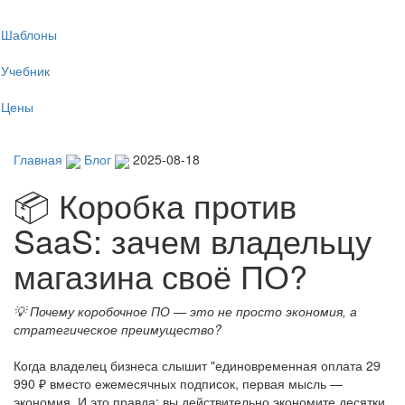
Tog
Шаблоны
navi
Учебник
Цены
Главная
Блог
2025-08-18
📦 Коробка против
SaaS: зачем владельцу
магазина своё ПО?
💡 Почему коробочное ПО — это не просто экономия, а
стратегическое преимущество?
Когда владелец бизнеса слышит "единовременная оплата 29
990 ₽ вместо ежемесячных подписок, первая мысль —
экономия. И это правда: вы действительно экономите десятки