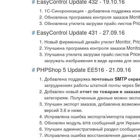
#
EasyControl Update 432 - 19.10.16
1С-Синхронизация - добавлена поддежка ко
Обновлена программа контроля заказов Monit
Обновлена утилита загрузки прайс-листов Pri
#
EasyControl Update 431 - 27.09.16
Новый фирменный дизайн утилит Monitor, Pri
Улучшена программа контроля заказов Monitor
Улучшена утилита загрузки прайс-листов Pric
загружать изображения в виде архива для эк
#
PHPShop 5 Update EE516 - 21.09.16
Добавлена поддержка
почтовых SMTP серв
затруднениях работы штатной почты через Sen
Добавлен новый
отчет по товарам в заказа
категориям. Полученные данные можно экспор
Улучшен экспорт заказов, добавлена возможно
версий 3.6 и ниже.
Исправлена ошибка экспорта/импорта парамет
Обновлен модуль sms сообщений для Украин
Улучшен административный раздел сообщений
Исправлена ошибка восстановления данных в