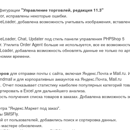
нфигурации
"Управление торговлей, редакция 11.3"
or, исправлены некоторые ошибки.
ceLoader, добавлена возможность учитывать изображения, вставлен
ceLoader, Chat, Updater под стиль панели управления PHPShop 5
. Утилита Order Agent больше не используется, все ее возможности
eLoader, добавлена возможность обновлять данные не только по арт
ономии времени.
еров
для отправки почты с сайта, включая Яндекс.Почта и Mail.ru
dmail и для корпоративных аккаунтов на Яндекс.Почта, Mail.ru
х
. Отчет показывает статистику наиболее популярных категорий то
тировать в Excel для дальнейшего анализа.
сть получения списка товаров в заказах. Добавлена возможность э
ра "Яндекс.Маркет под заказ".
ы SMSFly.
 от пользователей, добавились поиск и сортировка данных.
 мастере обновления.