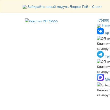
Забирайте новый модуль Яндекс Пэй + Сплит
+7(499)
Напи
VK
Кликнит
камеру
Te
Кликнит
камеру
MA
Кликнит
камеру