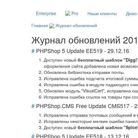
Enterprise
Pro
Наши клиенты
Демо
Главная
Журнал обновлений
Журнал обновлений 201
#
PHPShop 5 Update EE519 - 29.12.16
Доступен новый
бесплатный шаблон "Diggi
оформления сайта добавлена новая возможно
Обновлена библиотека отправки почты.
Исправлена ошибка подсчета итоговой суммы 
Исправлена ошибка в модуле падающего снег
Обновлен модуль "VisualCart", исправлена о
Исправлена ошибка ссылок на товары при со
#
PHPShop.CMS Free Update CMS517 - 2
Исправлена отправка почтовых сообщений в мо
Исправлены некоторые мелкие ошибки панел
Доступен новый
бесплатный шаблон "Spice
#
PHPShop 5 Update EE518 - 13.12.16