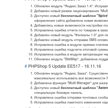
Обновлен модуль "Яндекс.Заказ 1.4". Исправ
Добавлен новый режим лицензирования "Mult
Доступен новый
бесплатный шаблон "Spice
оформления сайта добавлена новая возможно
Добавились новые возможности настройки пол
Исправлена ошибка отчета по товарам в заказ
Добавлен новый модуль "Филиалы 1.0" для пе
Добавлен новый модуль отправки SMS опове
Исправлена ошибка в модуле приема платежей
Исправлена ошибка подсчета итоговой суммы 
Исправлена ошибка в модуле авторизации чер
Обновлен модуль "SiteMap", добавлена подд
#
PHPShop 5 Update EE517 - 16.11.16
Обновлен модуль "Яндекс.Заказ". Существе
максимально использовать все возможности 
Добавлена функция "Multi Manager" для разг
Доступен новый
бесплатный шаблон "Aster
специальную боковую панель.
Исправлена ошибка отправки почтовых сооб
Исправлена ошибка пакетного изменения хара