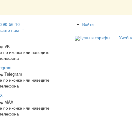
 390-56-10
Войти
шите нам
Цены и тарифы
Учебн
е по иконке или наведите
 телефона
legram
е по иконке или наведите
 телефона
X
е по иконке или наведите
 телефона