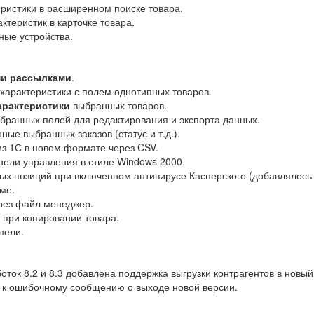
ристики в расширенном поиске товара.
теристик в карточке товара.
ые устройства.
и рассылками
.
характеристики с полем однотипных товаров.
арактеристики
выбранных товаров.
бранных полей для редактирования и экспорта данных.
ые выбранных заказов (статус и т.д.).
из 1С в новом формате через CSV.
ели управления в стиле Windows 2000.
х позиций при включенном антивирусе Касперского (добавлялось 
ме.
рез файл менеджер.
при копировании товара.
нели.
оток 8.2 и 8.3 добавлена поддержка выгрузки контрагентов в новы
 к ошибочному сообщению о выходе новой версии.