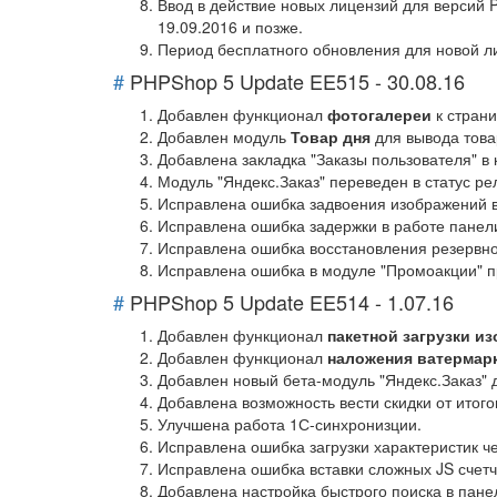
Ввод в действие новых лицензий для версий 
19.09.2016 и позже.
Период бесплатного обновления для новой ли
#
PHPShop 5 Update EE515 - 30.08.16
Добавлен функционал
фотогалереи
к стран
Добавлен модуль
Товар дня
для вывода това
Добавлена закладка "Заказы пользователя" в 
Модуль "Яндекс.Заказ" переведен в статус ре
Исправлена ошибка задвоения изображений в 
Исправлена ошибка задержки в работе панели
Исправлена ошибка восстановления резервно
Исправлена ошибка в модуле "Промоакции" п
#
PHPShop 5 Update EE514 - 1.07.16
Добавлен функционал
пакетной загрузки и
Добавлен функционал
наложения ватермар
Добавлен новый бета-модуль "Яндекс.Заказ"
Добавлена возможность вести скидки от итого
Улучшена работа 1С-синхронизции.
Исправлена ошибка загрузки характеристик ч
Исправлена ошибка вставки сложных JS счетчи
Добавлена настройка быстрого поиска в пане