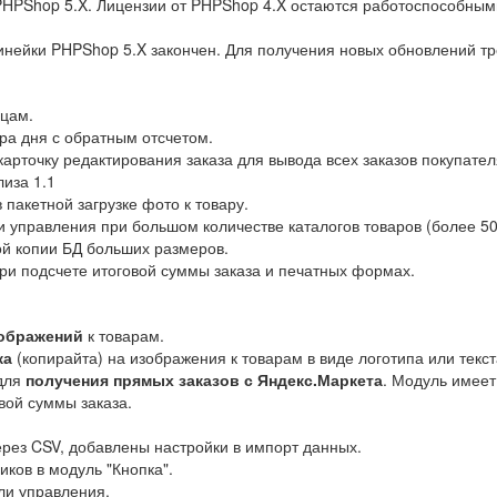
PHPShop 5.X. Лицензии от PHPShop 4.X остаются работоспособными
нейки PHPShop 5.X закончен. Для получения новых обновлений тре
ицам.
ра дня с обратным отсчетом.
карточку редактирования заказа для вывода всех заказов покупател
лиза 1.1
пакетной загрузке фото к товару.
 управления при большом количестве каталогов товаров (более 50
й копии БД больших размеров.
ри подсчете итоговой суммы заказа и печатных формах.
зображений
к товарам.
ка
(копирайта) на изображения к товарам в виде логотипа или текст
 для
получения прямых заказов с Яндекс.Маркета
. Модуль имеет
вой суммы заказа.
ерез CSV, добавлены настройки в импорт данных.
ков в модуль "Кнопка".
ли управления.