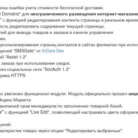
лена ошибка учета стоимости бесплатной доставки.
i Domains" для
неограниченного размещения интернет-магазин
"
с функцией редактирования контента страницы в реальном времен
сть редактировать содержание текущей страницы.
ей для вывода товаров и заказов в панели управления.
ах.
рсонализирования страниц контактов в сайтах филиалах при испол
щений "SMSGate" от
InCore Dev
 "Assist 1.2"
заказа при использовании скидок.
ез социальные сети "SocAuth 1.3"
ержка HTTPS
нно увеличен функционал модуля. Модуль официально прошел
акк
Яндекс.Маркета
раничений прав менеджеров по заполнению товарной базой.
o"
с функцией "Live Edit", позволяющей настраивать цвета оформ
щений.
ктеристик товара через опцию "Редактировать выбранные".